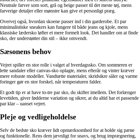
Neutrale farver som sort, grå og beige passer til det meste tøj, mens
farverige detaljer eller mønstre kan give et personligt præg.
Overvej også, hvordan skoene passer ind i din garderobe. Et par
minimalistiske sneakers kan fungere til både jeans og kjole, mens
klassiske lædersko løfter et mere formelt look. Det handler om at finde
sko, der understøtter din stil – ikke omvendt.
Sæsonens behov
Vejret spiller en stor rolle i valget af hverdagssko. Om sommeren er
lette sandaler eller canvas-sko oplagte, mens efterår og vinter kræver
mere robuste modeller. Vandtætte materialer, skridsikre såler og varme
foringer gør en stor forskel, når temperaturen falder.
Et godt tip er at have to-tre par sko, du skifter imellem. Det forlænger
levetiden, giver fødderne variation og sikrer, at du altid har et passende
par klar – uanset vejret.
Pleje og vedligeholdelse
Selv de bedste sko kræver lidt opmærksomhed for at holde sig pæne
og funktionelle. Rens dem jævnligt for snavs, og brug imprægnering,