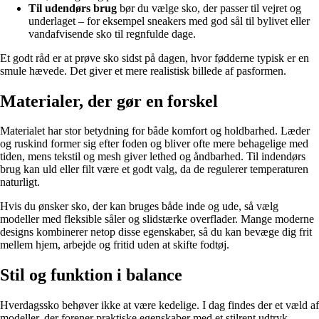
Til udendørs brug
bør du vælge sko, der passer til vejret og
underlaget – for eksempel sneakers med god sål til bylivet eller
vandafvisende sko til regnfulde dage.
Et godt råd er at prøve sko sidst på dagen, hvor fødderne typisk er en
smule hævede. Det giver et mere realistisk billede af pasformen.
Materialer, der gør en forskel
Materialet har stor betydning for både komfort og holdbarhed. Læder
og ruskind former sig efter foden og bliver ofte mere behagelige med
tiden, mens tekstil og mesh giver lethed og åndbarhed. Til indendørs
brug kan uld eller filt være et godt valg, da de regulerer temperaturen
naturligt.
Hvis du ønsker sko, der kan bruges både inde og ude, så vælg
modeller med fleksible såler og slidstærke overflader. Mange moderne
designs kombinerer netop disse egenskaber, så du kan bevæge dig frit
mellem hjem, arbejde og fritid uden at skifte fodtøj.
Stil og funktion i balance
Hverdagssko behøver ikke at være kedelige. I dag findes der et væld af
modeller, der forener praktiske egenskaber med et stilrent udtryk.