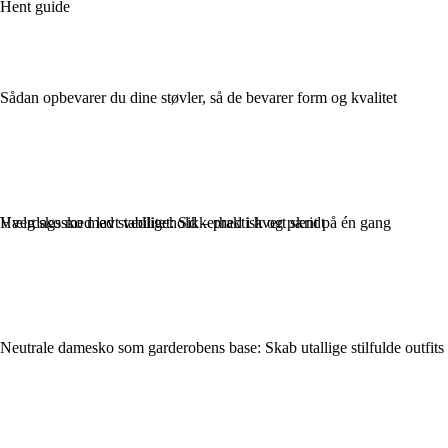
Hent guide
Sådan opbevarer du dine støvler, så de bevarer form og kvalitet
Vælg sko med lavt vedligehold – praktisk og pænt på én gang
Hverdagssko med stabilitet: Sikkerhed i hvert skridt
Neutrale damesko som garderobens base: Skab utallige stilfulde outfits