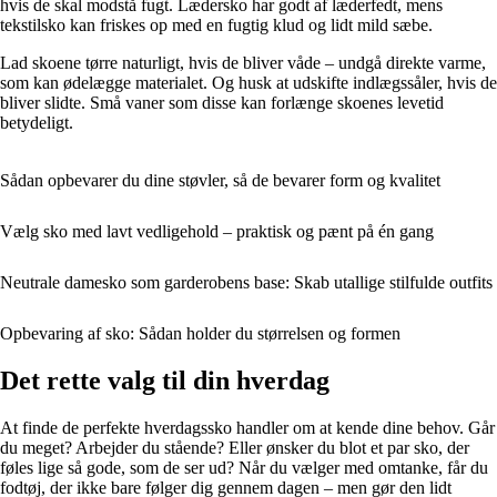
hvis de skal modstå fugt. Lædersko har godt af læderfedt, mens
tekstilsko kan friskes op med en fugtig klud og lidt mild sæbe.
Lad skoene tørre naturligt, hvis de bliver våde – undgå direkte varme,
som kan ødelægge materialet. Og husk at udskifte indlægssåler, hvis de
bliver slidte. Små vaner som disse kan forlænge skoenes levetid
betydeligt.
Sådan opbevarer du dine støvler, så de bevarer form og kvalitet
Vælg sko med lavt vedligehold – praktisk og pænt på én gang
Neutrale damesko som garderobens base: Skab utallige stilfulde outfits
Opbevaring af sko: Sådan holder du størrelsen og formen
Det rette valg til din hverdag
At finde de perfekte hverdagssko handler om at kende dine behov. Går
du meget? Arbejder du stående? Eller ønsker du blot et par sko, der
føles lige så gode, som de ser ud? Når du vælger med omtanke, får du
fodtøj, der ikke bare følger dig gennem dagen – men gør den lidt