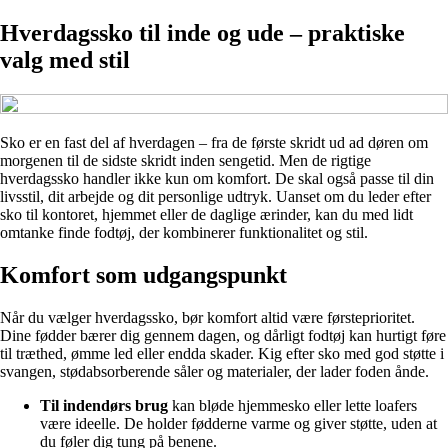
Hverdagssko til inde og ude – praktiske
valg med stil
Sko er en fast del af hverdagen – fra de første skridt ud ad døren om
morgenen til de sidste skridt inden sengetid. Men de rigtige
hverdagssko handler ikke kun om komfort. De skal også passe til din
livsstil, dit arbejde og dit personlige udtryk. Uanset om du leder efter
sko til kontoret, hjemmet eller de daglige ærinder, kan du med lidt
omtanke finde fodtøj, der kombinerer funktionalitet og stil.
Komfort som udgangspunkt
Når du vælger hverdagssko, bør komfort altid være førsteprioritet.
Dine fødder bærer dig gennem dagen, og dårligt fodtøj kan hurtigt føre
til træthed, ømme led eller endda skader. Kig efter sko med god støtte i
svangen, stødabsorberende såler og materialer, der lader foden ånde.
Til indendørs brug
kan bløde hjemmesko eller lette loafers
være ideelle. De holder fødderne varme og giver støtte, uden at
du føler dig tung på benene.